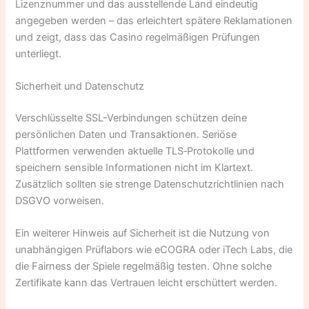
Lizenznummer und das ausstellende Land eindeutig
angegeben werden – das erleichtert spätere Reklamationen
und zeigt, dass das Casino regelmäßigen Prüfungen
unterliegt.
Sicherheit und Datenschutz
Verschlüsselte SSL-Verbindungen schützen deine
persönlichen Daten und Transaktionen. Seriöse
Plattformen verwenden aktuelle TLS‑Protokolle und
speichern sensible Informationen nicht im Klartext.
Zusätzlich sollten sie strenge Datenschutzrichtlinien nach
DSGVO vorweisen.
Ein weiterer Hinweis auf Sicherheit ist die Nutzung von
unabhängigen Prüflabors wie eCOGRA oder iTech Labs, die
die Fairness der Spiele regelmäßig testen. Ohne solche
Zertifikate kann das Vertrauen leicht erschüttert werden.