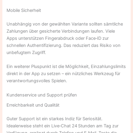
Mobile Sicherheit
Unabhängig von der gewählten Variante sollten sämtliche
Zahlungen über gesicherte Verbindungen laufen. Viele
Apps unterstützen Fingerabdruck oder Face‑ID zur
schnellen Authentifizierung. Das reduziert das Risiko von
unbefugtem Zugriff.
Ein weiterer Pluspunkt ist die Möglichkeit, Einzahlungslimits
direkt in der App zu setzen – ein nützliches Werkzeug für
verantwortungsvolles Spielen.
Kundenservice und Support prüfen
Erreichbarkeit und Qualität
Guter Support ist ein starkes Indiz für Seriosität.
Idealerweise steht ein Live‑Chat 24 Stunden am Tag zur
Verfügung, ergänzt durch Telefon und E‑Mail. Teste die