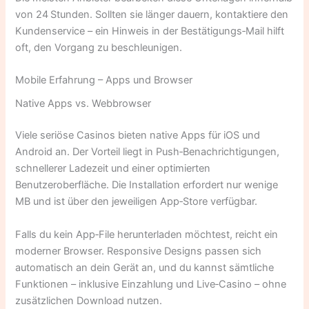
von 24 Stunden. Sollten sie länger dauern, kontaktiere den
Kundenservice – ein Hinweis in der Bestätigungs‑Mail hilft
oft, den Vorgang zu beschleunigen.
Mobile Erfahrung – Apps und Browser
Native Apps vs. Webbrowser
Viele seriöse Casinos bieten native Apps für iOS und
Android an. Der Vorteil liegt in Push‑Benachrichtigungen,
schnellerer Ladezeit und einer optimierten
Benutzeroberfläche. Die Installation erfordert nur wenige
MB und ist über den jeweiligen App‑Store verfügbar.
Falls du kein App‑File herunterladen möchtest, reicht ein
moderner Browser. Responsive Designs passen sich
automatisch an dein Gerät an, und du kannst sämtliche
Funktionen – inklusive Einzahlung und Live‑Casino – ohne
zusätzlichen Download nutzen.