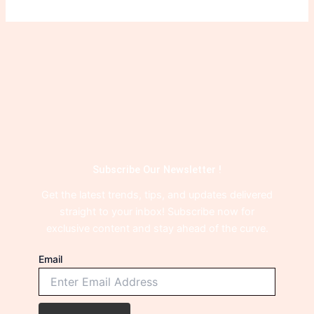
Subscribe Our Newsletter !
Get the latest trends, tips, and updates delivered
straight to your inbox! Subscribe now for
exclusive content and stay ahead of the curve.
Email