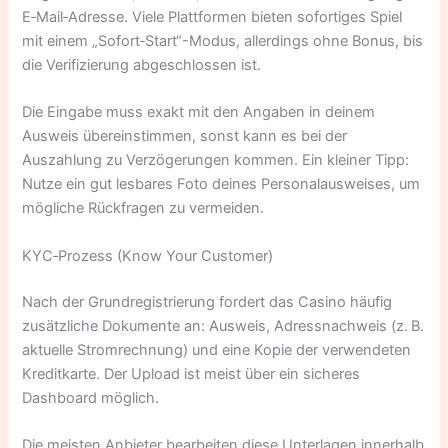
E‑Mail‑Adresse. Viele Plattformen bieten sofortiges Spiel
mit einem „Sofort‑Start“-Modus, allerdings ohne Bonus, bis
die Verifizierung abgeschlossen ist.
Die Eingabe muss exakt mit den Angaben in deinem
Ausweis übereinstimmen, sonst kann es bei der
Auszahlung zu Verzögerungen kommen. Ein kleiner Tipp:
Nutze ein gut lesbares Foto deines Personalausweises, um
mögliche Rückfragen zu vermeiden.
KYC‑Prozess (Know Your Customer)
Nach der Grundregistrierung fordert das Casino häufig
zusätzliche Dokumente an: Ausweis, Adressnachweis (z. B.
aktuelle Stromrechnung) und eine Kopie der verwendeten
Kreditkarte. Der Upload ist meist über ein sicheres
Dashboard möglich.
Die meisten Anbieter bearbeiten diese Unterlagen innerhalb