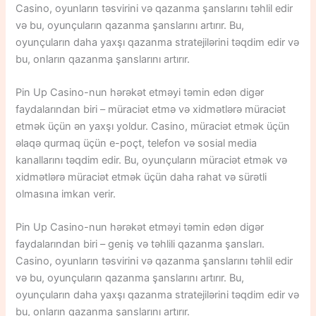
Casino, oyunların təsvirini və qazanma şanslarını təhlil edir
və bu, oyunçuların qazanma şanslarını artırır. Bu,
oyunçuların daha yaxşı qazanma stratejilərini təqdim edir və
bu, onların qazanma şanslarını artırır.
Pin Up Casino-nun hərəkət etməyi təmin edən digər
faydalarından biri – müraciət etmə və xidmətlərə müraciət
etmək üçün ən yaxşı yoldur. Casino, müraciət etmək üçün
əlaqə qurmaq üçün e-poçt, telefon və sosial media
kanallarını təqdim edir. Bu, oyunçuların müraciət etmək və
xidmətlərə müraciət etmək üçün daha rahat və sürətli
olmasına imkan verir.
Pin Up Casino-nun hərəkət etməyi təmin edən digər
faydalarından biri – geniş və təhlili qazanma şansları.
Casino, oyunların təsvirini və qazanma şanslarını təhlil edir
və bu, oyunçuların qazanma şanslarını artırır. Bu,
oyunçuların daha yaxşı qazanma stratejilərini təqdim edir və
bu, onların qazanma şanslarını artırır.