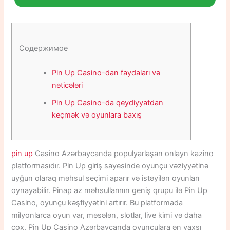
Содержимое
Pin Up Casino-dan faydaları və
nəticələri
Pin Up Casino-da qeydiyyatdan
keçmək və oyunlara baxış
pin up
Casino Azərbaycanda populyarlaşan onlayn kazino
platformasıdır. Pin Up giriş sayesinde oyunçu vəziyyətinə
uyğun olaraq məhsul seçimi aparır və istəyilən oyunları
oynayabilir. Pinap az məhsullarının geniş qrupu ilə Pin Up
Casino, oyunçu kəşfiyyətini artırır. Bu platformada
milyonlarca oyun var, məsələn, slotlar, live kimi və daha
çox. Pin Up Casino Azərbaycanda oyunçulara ən yaxşı