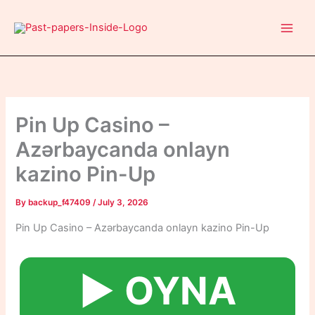
Skip
to
content
Pin Up Casino –
Azərbaycanda onlayn
kazino Pin-Up
By
backup_f47409
/
July 3, 2026
Pin Up Casino – Azərbaycanda onlayn kazino Pin-Up
▶️ OYNA