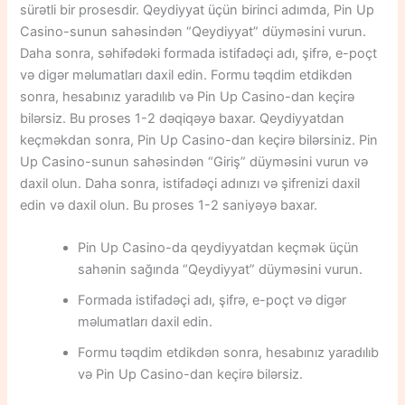
sürətli bir prosesdir. Qeydiyyat üçün birinci adımda, Pin Up
Casino-sunun sahəsindən “Qeydiyyat” düyməsini vurun.
Daha sonra, səhifədəki formada istifadəçi adı, şifrə, e-poçt
və digər məlumatları daxil edin. Formu təqdim etdikdən
sonra, hesabınız yaradılıb və Pin Up Casino-dan keçirə
bilərsiz. Bu proses 1-2 dəqiqəyə baxar. Qeydiyyatdan
keçməkdan sonra, Pin Up Casino-dan keçirə bilərsiniz. Pin
Up Casino-sunun sahəsindən “Giriş” düyməsini vurun və
daxil olun. Daha sonra, istifadəçi adınızı və şifrenizi daxil
edin və daxil olun. Bu proses 1-2 saniyəyə baxar.
Pin Up Casino-da qeydiyyatdan keçmək üçün
sahənin sağında “Qeydiyyat” düyməsini vurun.
Formada istifadəçi adı, şifrə, e-poçt və digər
məlumatları daxil edin.
Formu təqdim etdikdən sonra, hesabınız yaradılıb
və Pin Up Casino-dan keçirə bilərsiz.