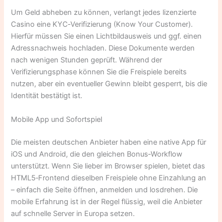
Um Geld abheben zu können, verlangt jedes lizenzierte
Casino eine KYC‑Verifizierung (Know Your Customer).
Hierfür müssen Sie einen Lichtbildausweis und ggf. einen
Adressnachweis hochladen. Diese Dokumente werden
nach wenigen Stunden geprüft. Während der
Verifizierungsphase können Sie die Freispiele bereits
nutzen, aber ein eventueller Gewinn bleibt gesperrt, bis die
Identität bestätigt ist.
Mobile App und Sofortspiel
Die meisten deutschen Anbieter haben eine native App für
iOS und Android, die den gleichen Bonus‑Workflow
unterstützt. Wenn Sie lieber im Browser spielen, bietet das
HTML5‑Frontend dieselben Freispiele ohne Einzahlung an
– einfach die Seite öffnen, anmelden und losdrehen. Die
mobile Erfahrung ist in der Regel flüssig, weil die Anbieter
auf schnelle Server in Europa setzen.