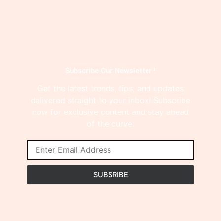
Subscribe Our Newsletter !
Get the latest trends, tips, and updates
delivered straight to your inbox! Subscribe
now for exclusive content and stay ahead
of the curve.
Email
SUBSRIBE