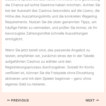
die Chance auf echte Gewinne haben möchten. Achten Sie
bei der Auswahl des Casinos besonders auf die Lizenz, die
Höhe des Auszahlungslimits und die konkreten Wagering
Requirements. Nutzen Sie die oben genannten Tipps, um
häufige Fehler zu vermeiden, und prüfen Sie immer, ob Ihr
bevorzugtes Zahlungsmittel schnelle Auszahlungen
ermöglicht.
Wenn Sie jetzt bereit sind, das passende Angebot zu
testen, empfehlen wir, zunächst eines der in der Tabelle
aufgeführten Casinos zu wählen und den
Registrierungsprozess durchzugehen. Sobald Ihr Konto
verifiziert ist, können Sie die Freispiele ohne Einzahlung
aktivieren und mit dem Spielen beginnen – ganz ohne
eigenes Geld zu riskieren.
PREVIOUS
NEXT