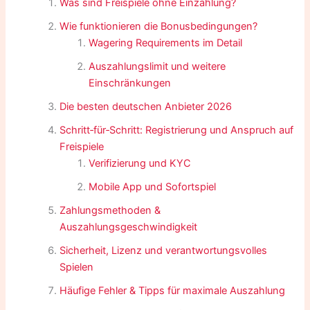
Was sind Freispiele ohne Einzahlung?
Wie funktionieren die Bonusbedingungen?
Wagering Requirements im Detail
Auszahlungslimit und weitere
Einschränkungen
Die besten deutschen Anbieter 2026
Schritt‑für‑Schritt: Registrierung und Anspruch auf
Freispiele
Verifizierung und KYC
Mobile App und Sofortspiel
Zahlungsmethoden &
Auszahlungsgeschwindigkeit
Sicherheit, Lizenz und verantwortungsvolles
Spielen
Häufige Fehler & Tipps für maximale Auszahlung